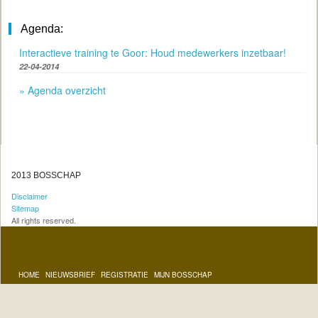
gezien. Wachten tot een
invasieve exoot daadwerkelijk
Agenda:
toeneemt in een gebied en het
sterk negatieve effect op de
Interactieve training te Goor: Houd medewerkers inzetbaar!
biodiversiteit zichtbaar is,
betekent vrijwel altijd een zeer
22-04-2014
moeizame bestrijding met veel
» Agenda overzicht
benodigde inzet. Belangrijke
knelpunten bij de bestrijding
van invasieve exoten zijn het
gebrek aan kennis van
bestrijdingsmethoden en het
ontbreken van een effectieve
gezamenlijke aanpak met
naburige beheerders. Daarom
2013 BOSSCHAP
heeft het Bosschap een nieuw
Disclaimer
praktijkadvies opgesteld voor
Sitemap
de bestrijding van
All rights reserved.
watercrassula.
Meer informatie over adviezen
bestrijding ziekten en plagen
vindt u
hier
.
HOME
NIEUWSBRIEF
REGISTRATIE
MIJN BOSSCHAP
...